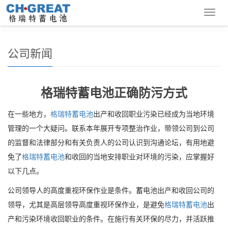
您的位置：
首 页
>
新闻中心
>
公司新闻
> 格瑞特蓄电池正确防污
导
方式
航
菜
单
公司新闻
格瑞特蓄电池正确防污方式
在一些地方，
格瑞特蓄电池
出产和收回职业污染已经成为当地环境
管理的一个大疑问。联系本年展开专项整治作业，带领公司到公司
的监督和法律部分和有关负责人的公司认识到沟通论坛，有用地避
免了
格瑞特
蓄电池
和收回的当地安排职业对环境的污染，应掌握好
以下几点。
公司领导人的高度重视环保作业是条件。蓄电池出产和收回公司的
领导，尤其是高层领导高度重视环保作业，是避免
格瑞特
蓄电池
出
产和污染环境收回职业的条件。在施行有关环保的尽力，并活跃推