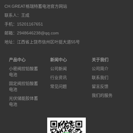
CH.GREAT格瑞特蓄电池
官方网站
联系人：王成
手机：15201167651
邮箱：2948646238@qq.com
地址：江西省上饶市信州区叶挺大道55号
产品中心
新闻中心
关于我们
小密阀控铅酸蓄
公司新闻
公司简介
电池
行业资讯
联系我们
固定阀控铅酸蓄
常见问题
留言反馈
电池
我们的服务
光伏储能胶体蓄
电池