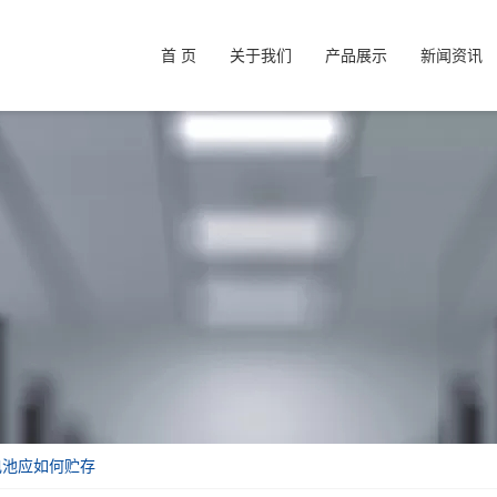
首 页
关于我们
产品展示
新闻资讯
电池应如何贮存