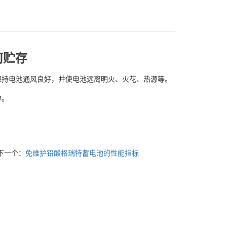
何贮存
保持电池通风良好，并使电池远离明火、火花、热源等。
中。
下一个：
免维护铅酸格瑞特蓄电池的性能指标