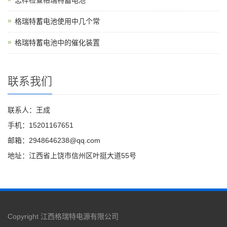
怎样检查格瑞特蓄电池
格瑞特蓄电池使用中几个常
格瑞特蓄电池中的催化装置
联系我们
联系人：王成
手机：15201167651
邮箱：2948646238@qq.com
地址：江西省上饶市信州区叶挺大道55号
Copyright 江西格瑞特电源有限公司